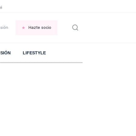
vir GRATIS en una ISLA en GRECIA
Psicología personas que JUSTIFICAN t
esión
Hazte socio
ISIÓN
LIFESTYLE