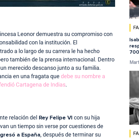
F
princesa Leonor demuestra su compromiso con
Isab
nsabilidad con la institución. El
res
do a lo largo de su carrera le ha hecho
700
pero también de la prensa internacional. Dentro
Mar
 un merecido descanso junto a su familia.
tancia en una fragata que
debe su nombre a
fendió Cartagena de Indias
.
nte relación del
Rey Felipe VI
con su hija
van un tiempo sin verse por cuestiones de
egresó a España
, después de terminar su
F