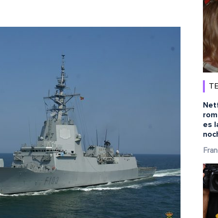
TE
Netf
rom
es l
noc
Fran