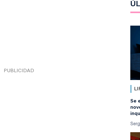
ÚL
LI
Se 
nov
inq
Serg