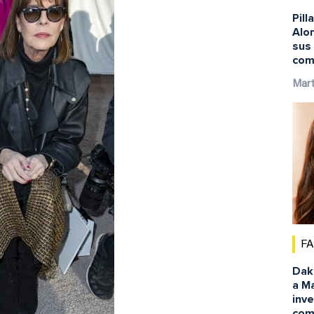
Pil
Alo
sus 
com
Mart
F
Dak
a Ma
inv
com