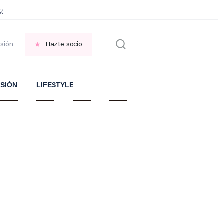
MOSQUITOS
MELÓN en agricultura madrileña
REFLEXIÓN Juan Ramón Jiméne
esión
Hazte socio
ISIÓN
LIFESTYLE