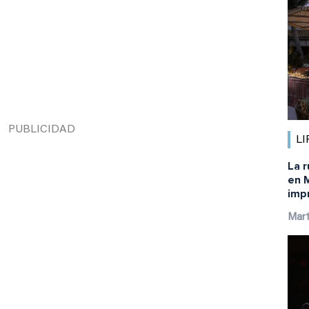
LI
La r
en M
imp
Mart