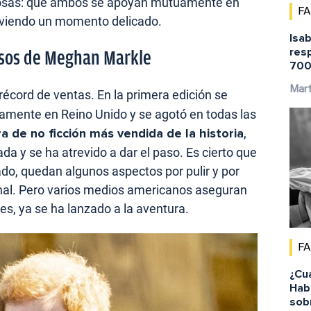
 cosas: que ambos se apoyan mutuamente en
F
iviendo un momento delicado.
Isab
res
esos de Meghan Markle
700
Mar
récord de ventas. En la primera edición se
amente en Reino Unido y se agotó en todas las
ra de no ficción más vendida de la historia
,
da y se ha atrevido a dar el paso. Es cierto que
ado, quedan algunos aspectos por pulir y por
nal. Pero varios medios americanos aseguran
les, ya se ha lanzado a la aventura.
F
¿Cu
Habi
sob