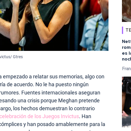
TE
Netf
rom
es l
victus/ Gtres
noc
Fran
a empezado a relatar sus memorias, algo con
ría de acuerdo. No le ha puesto ningún
 rumores. Fuentes internacionales aseguran
vesando una crisis porque Meghan pretende
bargo, los hechos demuestran lo contrario
celebración de los Juegos Invictus
. Han
cómplices y han posado amablemente para la