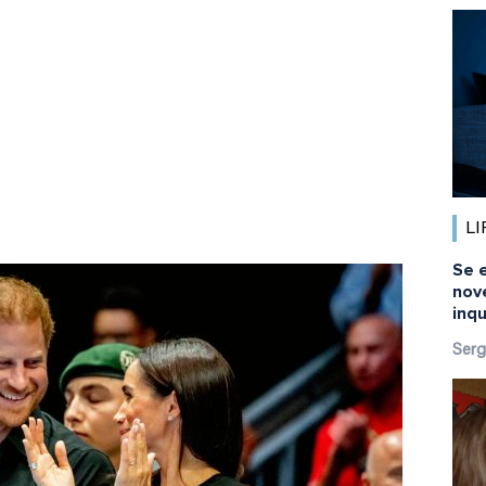
LI
Se 
nov
inq
Serg