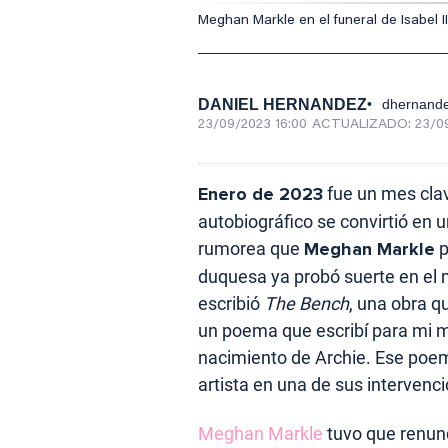
Meghan Markle en el funeral de Isabel II
DANIEL HERNANDEZ
dhernand
23/09/2023 16:00
ACTUALIZADO:
23/0
Enero de 2023
fue un mes clav
autobiográfico se convirtió en 
rumorea que
Meghan Markle
p
duquesa ya probó suerte en el m
escribió
The Bench
, una obra 
un poema que escribí para mi ma
nacimiento de Archie. Ese poema
artista en una de sus intervenc
Meghan Markle
tuvo que renunc