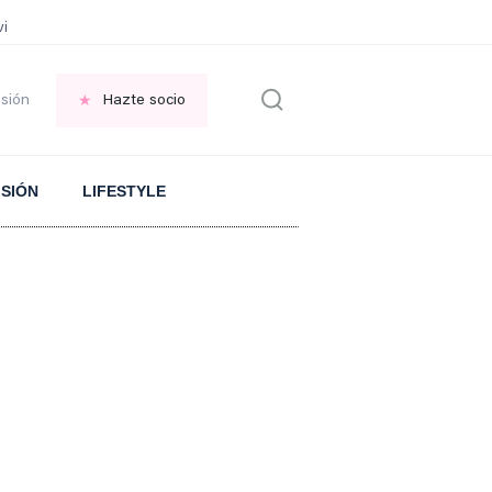
vir GRATIS en una ISLA en GRECIA
Psicología personas que JUSTIFICAN t
esión
Hazte socio
ISIÓN
LIFESTYLE