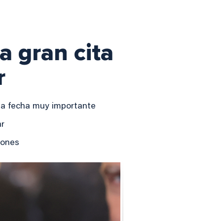
a gran cita
r
na fecha muy importante
ar
iones