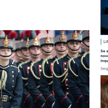
LI
Se 
nov
inq
Serg