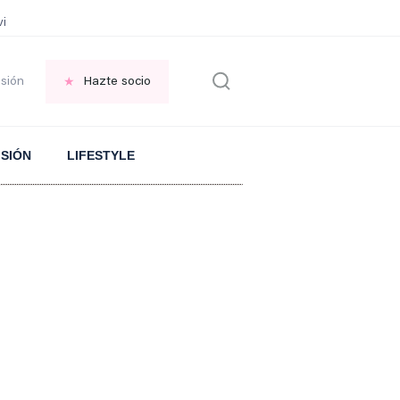
vir GRATIS en una ISLA en GRECIA
Psicología personas que JUSTIFICAN t
esión
Hazte socio
ISIÓN
LIFESTYLE