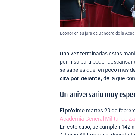
Leonor en su jura de Bandera de la Acad
Una vez terminadas estas manio
permiso para poder descansar d
se sabe es que, en poco más d
cita por delante,
de la que con
Un aniversario muy espec
El próximo martes 20 de febrero
Academia General Militar de Z
En este caso, se cumplen 142 añ
Alfonso XII firmara el decreto f