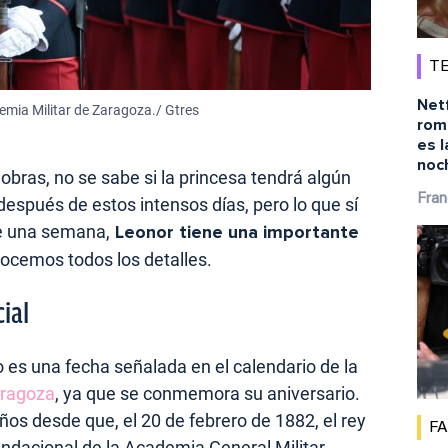
TE
Netf
emia Militar de Zaragoza./ Gtres
rom
es l
noc
bras, no se sabe si la princesa tendrá algún
Fran
espués de estos intensos días, pero lo que sí
e una semana,
Leonor tiene una importante
ocemos todos los detalles.
ial
 es una fecha señalada en el calendario de la
aragoza
, ya que se conmemora su aniversario.
os desde que, el 20 de febrero de 1882, el rey
F
undacional de la Academia General Militar,