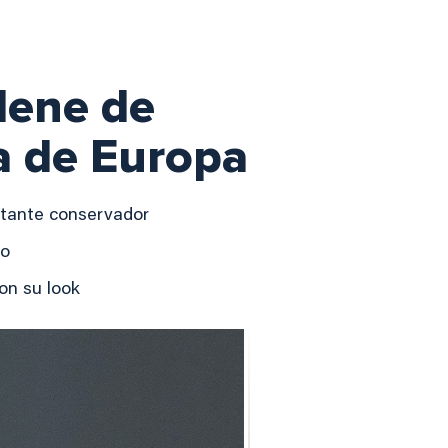
lene de
a de Europa
stante conservador
so
on su look