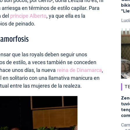
 son pocos, por cierto-, doña Letizia no es, ni
biki
rriesga en términos de estilo capilar. Para
"Lle
a del
príncipe Alberto
, ya que ella es la
Lucí
ios de peinado.
tamorfosis
ensar que las royals deben seguir unos
s de estilo, a veces también se conceden
 hace unos días, la nueva
reina de Dinamarca
,
l en solitario con una llamativa manicura en
itual entre las mujeres de la realeza.
TE
Zen
tuvi
ten
comp
Carm