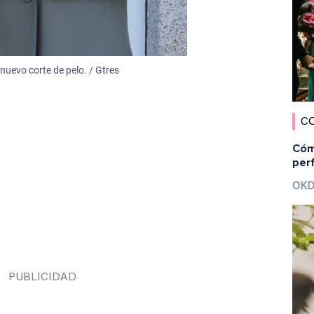
 nuevo corte de pelo. / Gtres
C
Cómo
per
OKD