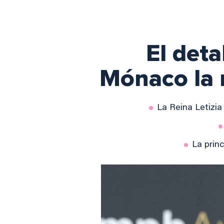
El det
Mónaco la 
La Reina Letizia
La prin