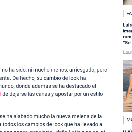
F
Lui
imag
rum
"Se 
Lour
a
no ha sido, ni mucho menos, arriesgado, pero
rente. De hecho, su cambio de look ha
l mundo, donde además se ha destacado el
I
de dejarse las canas y apostar por un estilo
 se ha alabado mucho la nueva melena de la
M
a todos los cambios de look que ha llevado a
Guía