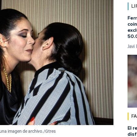
LI
Fer
coi
excl
50.
Javi
F
El r
 una imagen de archivo./Gtres
disf