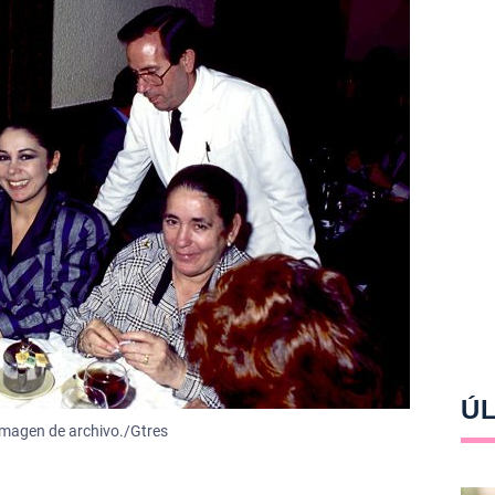
ÚL
imagen de archivo./Gtres