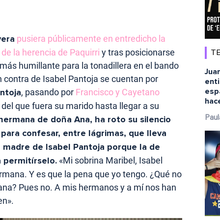
vera
pusiera públicamente en entredicho la
de la herencia de Paquirri
y tras posicionarse
TE
más humillante para la tonadillera en el bando
Juan
en contra de Isabel Pantoja se cuentan por
ent
esp
antoja
, pasando por
Francisco y Cayetano
hace
o del que fuera su marido hasta llegar a su
hermana de doña Ana, ha roto su silencio
Paul
para confesar, entre lágrimas, que lleva
a madre de Isabel Pantoja porque la de
 permitírselo.
«Mi sobrina Maribel, Isabel
ermana. Y es que la pena que yo tengo. ¿Qué no
na? Pues no. A mis hermanos y a mí nos han
en».