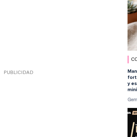
C
Man
fort
y es
min
Gem