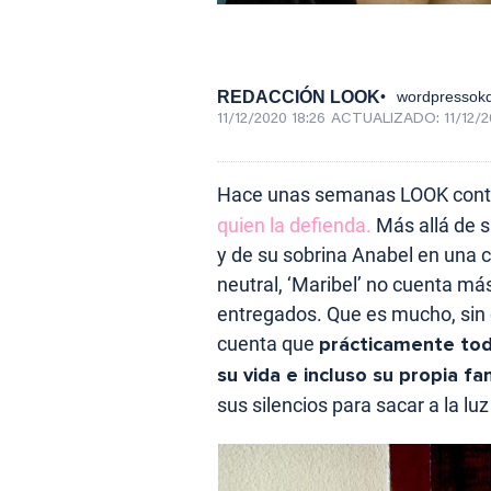
REDACCIÓN LOOK
wordpressokd
11/12/2020 18:26
ACTUALIZADO:
11/12/
Hace unas semanas LOOK cont
quien la defienda.
Más allá de s
y de su sobrina Anabel en una c
neutral, ‘Maribel’ no cuenta m
entregados. Que es mucho, sin
cuenta que
prácticamente tod
su vida e incluso su propia fa
sus silencios para sacar a la luz