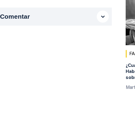
Comentar
F
¿Cu
Habi
sob
Mar