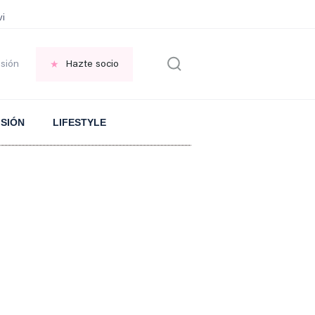
vir GRATIS en una ISLA en GRECIA
Psicología personas que JUSTIFICAN t
esión
Hazte socio
ISIÓN
LIFESTYLE