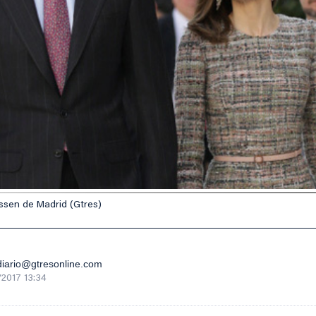
ssen de Madrid (Gtres)
iario@gtresonline.com
/2017 13:34