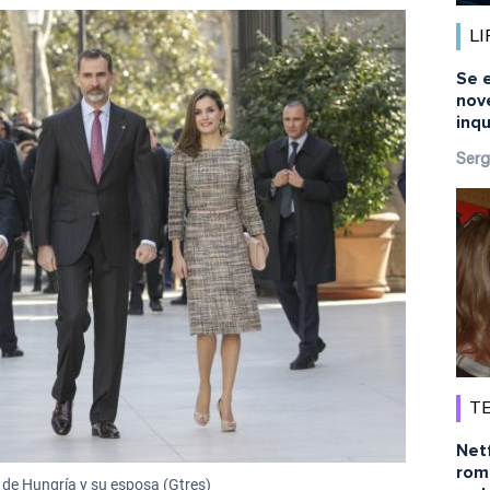
LI
Se 
nov
inq
Serg
TE
Netf
rom
 de Hungría y su esposa (Gtres)