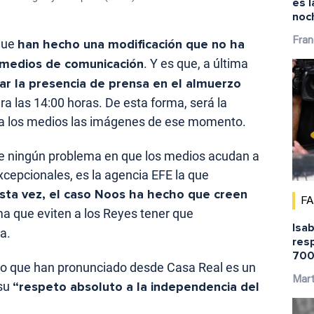
es l
noc
Fran
que
han hecho una modificación que no ha
 medios de comunicación
. Y es que, a última
ar la presencia de prensa en el almuerzo
ra las 14:00 horas. De esta forma, será la
te a los medios las imágenes de ese momento.
e ningún problema en que los medios acudan a
excepcionales, es la agencia EFE la que
sta vez, el caso Noos ha hecho que creen
F
ma que eviten a los Reyes tener que
Isab
a.
res
700
rio que han pronunciado desde Casa Real es un
Mar
 su
“respeto absoluto a la independencia del