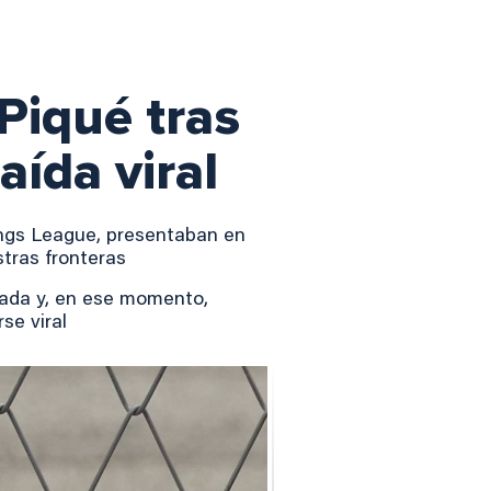
Piqué tras
ída viral
ings League, presentaban en
stras fronteras
rada y, en ese momento,
se viral