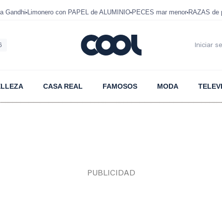
a Gandhi
Limonero con PAPEL de ALUMINIO
PECES mar menor
RAZAS de p
6
Iniciar s
ELLEZA
CASA REAL
FAMOSOS
MODA
TELEV