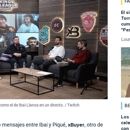
F
El s
Torr
cump
"Pa
Lour
omo el de Ibai Llanos en un directo. / Twitch
B
Los 
cele
 mensajes entre Ibai y Piqué,
xBuyer
, otro de
con 