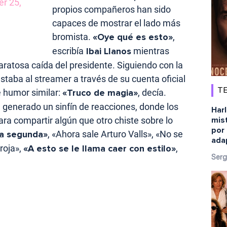
er 25,
propios compañeros han sido
capaces de mostrar el lado más
bromista.
«Oye qué es esto»
,
escribía
Ibai Llanos
mientras
ratosa caída del presidente. Siguiendo con la
taba al streamer a través de su cuenta oficial
TE
e humor similar:
«Truco de magia»
, decía.
 generado un sinfín de reacciones, donde los
Harl
ra compartir algún que otro chiste sobre lo
mist
por 
a segunda»
, «Ahora sale Arturo Valls», «No se
ada
roja»,
«A esto se le llama caer con estilo»
,
Serg