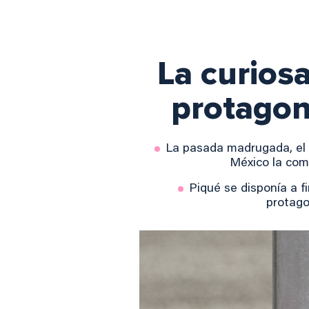
La curios
protagon
La pasada madrugada, el e
México la comp
Piqué se disponía a f
protago