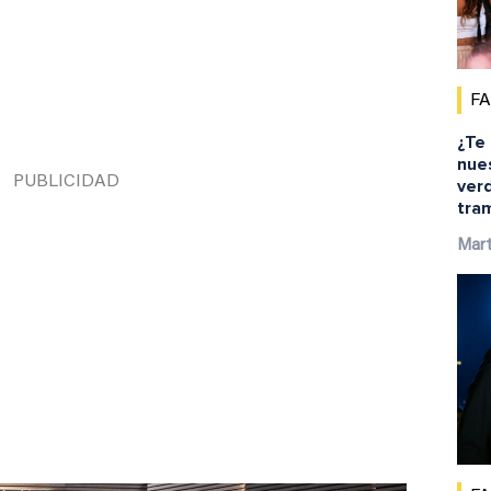
F
¿Te
nue
ver
tra
Mar