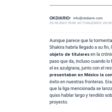
OKDIARIO
info@okdiario.com
25/10/2023 15:00
ACTUALIZADO:
25/10
Aunque parece que la tormenta
Shakira habría llegado a su fin, 
objeto de titulares
en la cróni
paso que da, incluso cuando l
el ex azulgrana, junto con el re
presentaban en México la co
éxito en nuestras fronteras. Era
que la liga mencionada se lanzab
quiso hablar largo y tendido sob
proyecto.