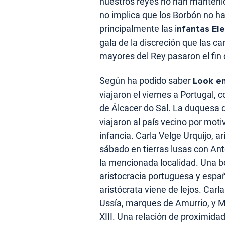
nuestros reyes no han mantenid
no implica que los Borbón no ha
principalmente las i
nfantas Ele
gala de la discreción que las c
mayores del Rey pasaron el fin 
Según ha podido saber
Look en
viajaron el viernes a Portugal, 
de Álcacer do Sal. La duquesa 
viajaron al país vecino por moti
infancia. Carla Velge Urquijo, a
sábado en tierras lusas con Ant
la mencionada localidad. Una b
aristocracia portuguesa y españo
aristócrata viene de lejos. Carl
Ussía, marques de Amurrio, y
XIII. Una relación de proximida