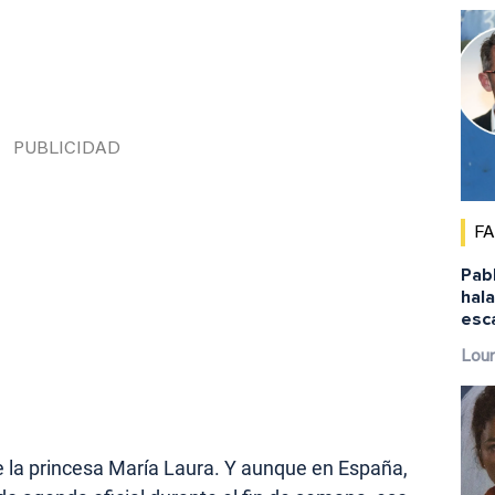
F
Pab
hala
escá
Lour
e la princesa María Laura. Y aunque en España,