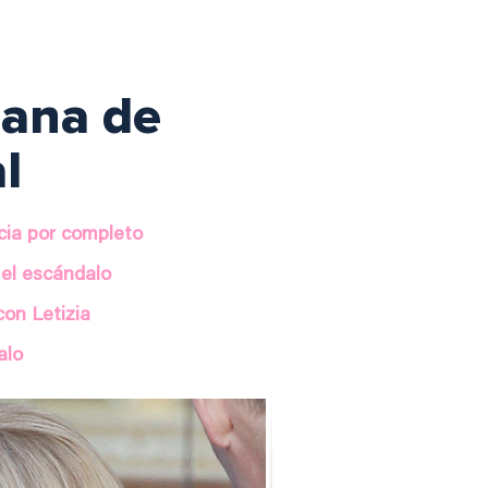
mana de
l
ncia por completo
 el escándalo
con Letizia
alo