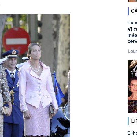
.
CA
La 
VI c
más
cer
Lour
LI
El h