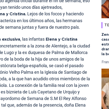
o agenda oficial durante el fin de semana, eso
yan tenido unos días ajetreados,
na y Cristina.
Lejos de los focos y haciendo
aracteriza en los últimos años, las hermanas
TE
de semana juntas y fuera de nuestro país.
Zen
 exclusiva
, las infantas
Elena y Cristina
cas
estr
concretamente a la zona de Alentejo, a la ciudad
dra
de Lugo y la ex duquesa de Palma de Mallorca
la b
vo de la boda de la hija de unos amigos de la
Fran
ristócrata belga-española, se casó el pasado
ónio Velho Palma en la Iglesia de Santiago de
oda, a la que han acudido otros miembros de la
la. La conexión de la familia real con la joven
a es biznieta de Luís Cayetano de Urquijo y
 Mayordomo de Semana de S.M El Rey Alfonso
d tal que, además de la presencia, doña Elena