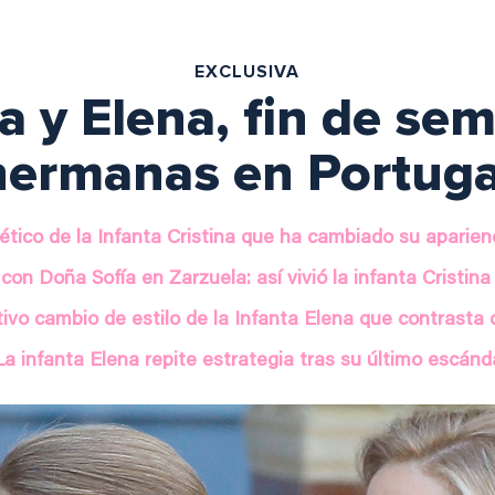
EXCLUSIVA
na y Elena, fin de se
hermanas en Portuga
ético de la Infanta Cristina que ha cambiado su aparie
con Doña Sofía en Zarzuela: así vivió la infanta Cristina
tivo cambio de estilo de la Infanta Elena que contrasta 
La infanta Elena repite estrategia tras su último escánd