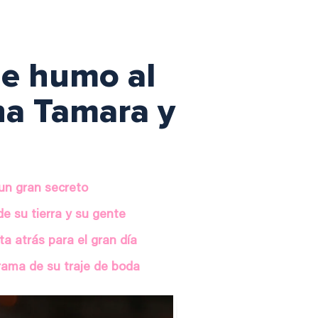
de humo al
na Tamara y
 un gran secreto
de su tierra y su gente
a atrás para el gran día
drama de su traje de boda