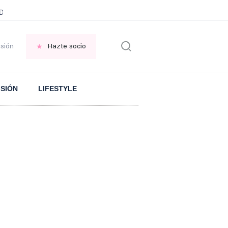
ani García
Infancia AMANCIO ORTEGA
FRASES que decimos en los BAR
esión
Hazte socio
ISIÓN
LIFESTYLE