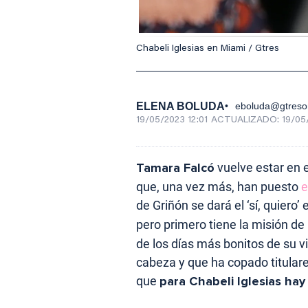
Chabeli Iglesias en Miami / Gtres
ELENA BOLUDA
eboluda@gtreso
19/05/2023 12:01
ACTUALIZADO:
19/05
Tamara Falcó
vuelve estar en e
que, una vez más, han puesto
e
de Griñón se dará el ‘sí, quiero’
pero primero tiene la misión de
de los días más bonitos de su v
cabeza y que ha copado titular
que
para Chabeli Iglesias ha