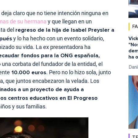
deja claro que no tiene intención ninguna en
amas de su hermana
y que llegan en un
F
ata del
regreso de la hija de Isabel Preysler a
spués
y lo ha hecho con un evento solidario,
Vick
"No
izado su vida. La ex presentadora ha
dem
ecaudar fondos para la ONG española,
ha o
 una corbata del fundador de la entidad, el
Dani
ente
10.000 euros
. Pero no lo hizo sola, junto
aba, que juntos encabezaron la velada. Los
inados a un proyecto de ayuda a
os centros educativos en El Progreso
iños y sus familias.
TE