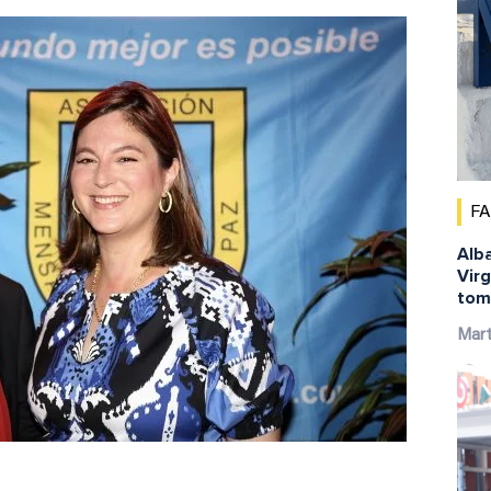
F
Alba
Virg
tom
Mar