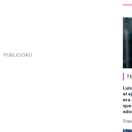
TE
Luis
el e
era 
que
ado
Fran