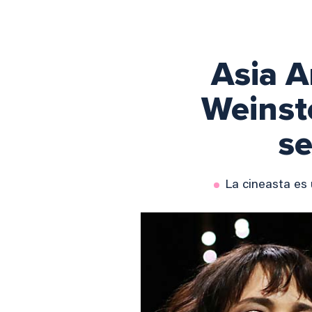
Asia A
Weinste
s
La cineasta es