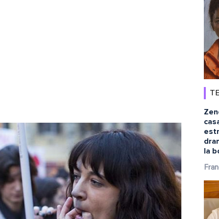
TE
Zen
cas
estr
dra
la b
Fran