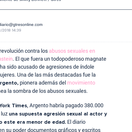
lmente de Jimmy Bennett / Gtres
iario@gtresonline.com
/2018 14:39
 revolución contra los
abusos sexuales en
stein
. El que fuera un todopoderoso magnate
 ha sido acusado de agresiones de índole
ujeres. Una de las más destacadas fue la
Argento,
pionera además del
movimiento
nea la sombra de los abusos sexuales.
York Times
, Argento habría pagado 380.000
 luz
una supuesta agresión sexual al actor y
o este era menor de edad.
El diario
n su poder documentos gráficos y escritos