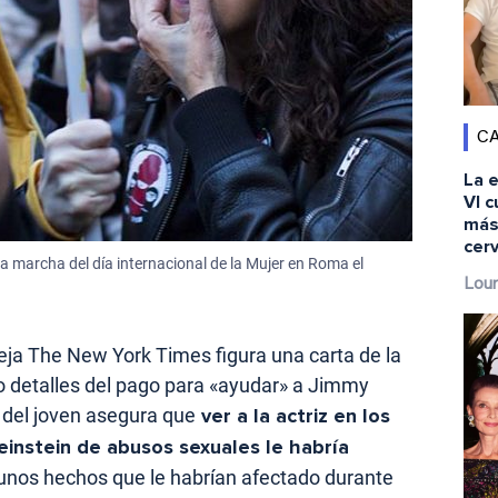
CA
La 
VI c
más
cer
 marcha del día internacional de la Mujer en Roma el
Lour
ja The New York Times figura una carta de la
 detalles del pago para «ayudar» a Jimmy
 del joven asegura que
ver a la actriz en los
instein de abusos sexuales le habría
 unos hechos que le habrían afectado durante