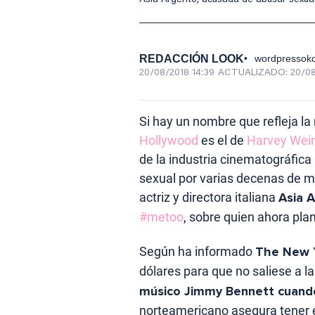
Asia Argento, acusada de abusar sexua
REDACCIÓN LOOK
wordpressokd
20/08/2018 14:39
ACTUALIZADO:
20/08
Si hay un nombre que refleja la
Hollywood
es el de
Harvey Wein
de la industria cinematográfica
sexual por varias decenas de m
actriz y directora italiana
Asia 
#metoo
, sobre quien ahora pla
Según ha informado
The New 
dólares para que no saliese a la
músico Jimmy Bennett cuand
norteamericano asegura tener e