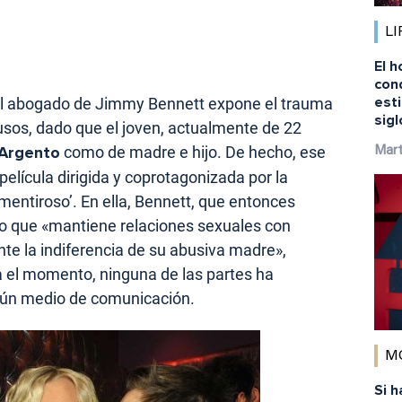
LI
El h
con
esti
o, el abogado de Jimmy Bennett expone el trauma
sigl
sos, dado que el joven, actualmente de 22
 Argento
como de madre e hijo. De hecho, ese
Mart
 película dirigida y coprotagonizada por la
 mentiroso’. En ella, Bennett, que entonces
iño que «mantiene relaciones sexuales con
te la indiferencia de su abusiva madre»,
a el momento, ninguna de las partes ha
gún medio de comunicación.
M
Si h