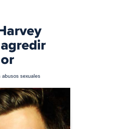
 Harvey
 agredir
or
s abusos sexuales