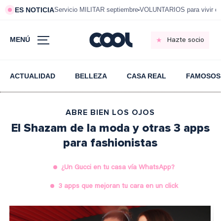
ES NOTICIA
Servicio MILITAR septiembre
VOLUNTARIOS para vivir e
MENÚ
Hazte socio
ACTUALIDAD
BELLEZA
CASA REAL
FAMOSOS
ABRE BIEN LOS OJOS
El Shazam de la moda y otras 3 apps
para fashionistas
¿Un Gucci en tu casa vía WhatsApp?
3 apps que mejoran tu cara en un click