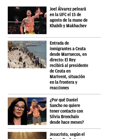
Joel Álvarez peleará
en la UFC el 15 de
agosto de la mano de
Khabib y Makhachev
Entrada de
inmigrantes a Ceuta
desde Marruecos, en
directo: El Rey
recibirá al presidente
de Ceuta en
Marivent, situación
en la frontera y
reacciones
¿Por qué Daniel
Sancho no quiere
tener contacto con
Silvia Bronchalo
desde hace meses?
Jesucristo, según el