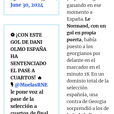
June 30, 2024
ganando en ese
momento a
España.
Le
Normand, con un
gol en propia
⚽️ ¡CON ESTE
puerta
, había
GOL DE DANI
puesto a los
OLMO ESPAÑA
georgianos por
HA
delante en el
SENTENCIADO
marcador en el
EL PASE A
minuto 18. En un
CUARTOS! 🔥
dominio total de la
🎙️
@MuelasRNE
selección
le pone voz al
española, una
pase de la
contra de Georgia
selección a
sorprendió a los de
cuartos de final