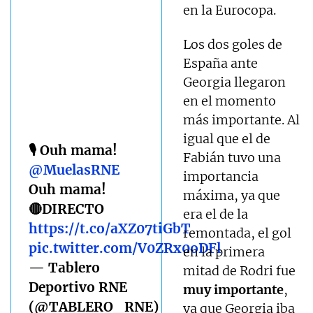
en la Eurocopa.
Los dos goles de
España ante
Georgia llegaron
en el momento
más importante. Al
igual que el de
🎙️ Ouh mama!
Fabián tuvo una
@MuelasRNE
importancia
Ouh mama!
máxima, ya que
🔴DIRECTO
era el de la
https://t.co/aXZ07tiGbT
remontada, el gol
pic.twitter.com/V0ZRx0oDFl
en la primera
— Tablero
mitad de Rodri fue
Deportivo RNE
muy importante
,
(@TABLERO_RNE)
ya que Georgia iba