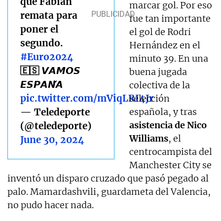
que Fabián
marcar gol. Por eso
remata para
fue tan importante
poner el
el gol de Rodri
segundo.
Hernández en el
#Euro2024
minuto 39. En una
🇪🇸 𝙑𝘼𝙈𝙊𝙎
buena jugada
𝙀𝙎𝙋𝘼𝙉̃𝘼
colectiva de la
pic.twitter.com/mViqLRI4Jr
selección
— Teledeporte
española, y tras
asistencia de Nico
(@teledeporte)
Williams
, el
June 30, 2024
centrocampista del
Manchester City se
inventó un disparo cruzado que pasó pegado al
palo. Mamardashvili, guardameta del Valencia,
no pudo hacer nada.