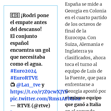
España se mide a
Georgia en Colonia
🇪🇸 ¡Rodri pone
en el cuarto partido
el empate antes
de los octavos de
del descanso!
final de la
El conjunto
Eurocopa. Con
español
Suiza, Alemania e
encuentra un gol
Inglaterra ya
que necesitaba
clasificados, ahora
como el agua.
toca el turno al
#Euro2024
equipo de Luis de
#EuroRTVE
la Fuente, que para
enfrentarse a
📺
@La1_tve
y
Georgia apostó por
https://t.co/r7Z9cwXJYS
el
mismo equipo
pic.twitter.com/Rms1AFMRtz
que ganó a Italia
— RTVE (@rtve)