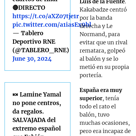
Luis de la Fuente
.
🔴DIRECTO
Kakabadze centró
https://t.co/aXZ07tje1r
por la banda
pic.twitter.com/a1iasEx9bl
derecha y Le
— Tablero
Normand, para
Deportivo RNE
evitar que un rival
(@TABLERO_RNE)
rematara, golpeó
June 30, 2024
al balón y se lo
metió en su propia
portería.
España era muy
🍬 Lamine Yamal
superior
, tenía
no pone centros,
todo el rato el
da regalos.
balón, tuvo
SALVAJADA del
muchas ocasiones,
extremo español
pero era incapaz de