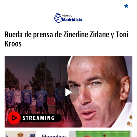
ÚLTIMAS
Rueda de prensa de Zinedine Zidane y Toni
NOTICIAS
Kroos
REAL
MADRID
BALONCESTO
CANTERA
FICHAJES
DIRECTO
FEMENINO
PAPARAZZI