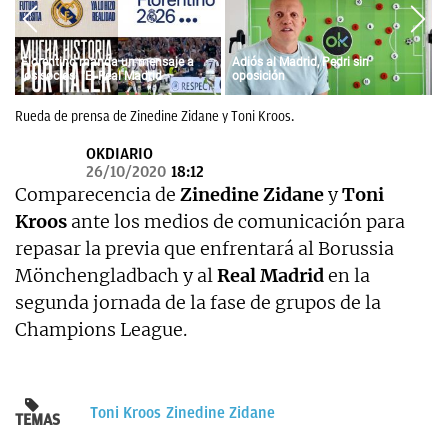
OKDIARIO
Florentino manda un mensaje a
Adiós al Madrid, Pedri sin
los socios: "El Real Madrid
oposición
siempre fue vuestro y siempre lo
será"
Rueda de prensa de Zinedine Zidane y Toni Kroos.
OKDIARIO
26/10/2020
18:12
Comparecencia de
Zinedine Zidane
y
Toni
Kroos
ante los medios de comunicación para
repasar la previa que enfrentará al Borussia
Mönchengladbach y al
Real Madrid
en la
segunda jornada de la fase de grupos de la
Champions League.
Toni Kroos
Zinedine Zidane
TEMAS