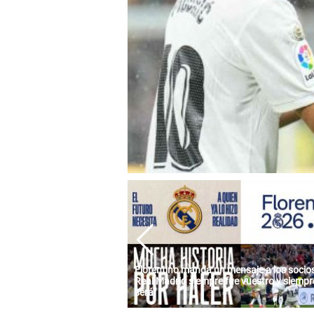
Florentino manda un mensaje a los socios:
Real Madrid siempre fue vuestro y siempre
será"