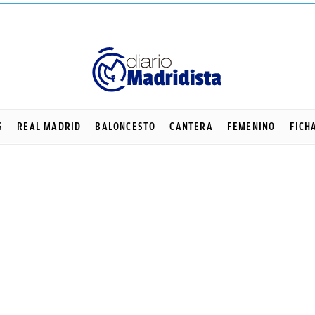
S
REAL MADRID
BALONCESTO
CANTERA
FEMENINO
FICH