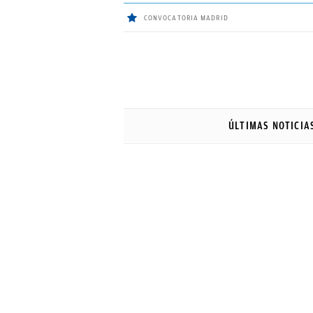
CONVOCATORIA MADRID
ÚLTIMAS
NOTICIAS
ÚLTIMAS NOTICIA
REAL
MADRID
BALONCESTO
CANTERA
FICHAJES
DIRECTO
FEMENINO