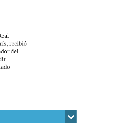
Real
ís, recibió
ador del
dir
iado