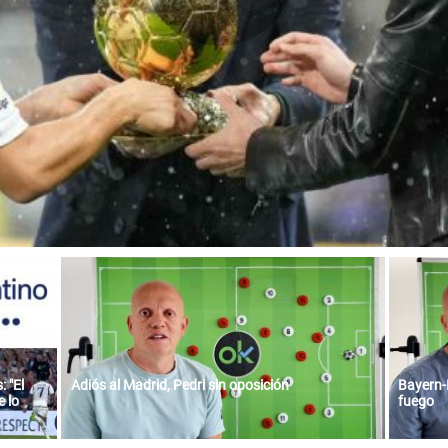
 "El
Adiós al Madrid, Pedri sin oposición
Bayern-
 lo
fuego