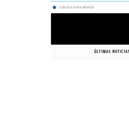
CONVOCATORIA MADRID
ÚLTIMAS
NOTICIAS
ÚLTIMAS NOTICIA
REAL
MADRID
BALONCESTO
CANTERA
FICHAJES
DIRECTO
FEMENINO