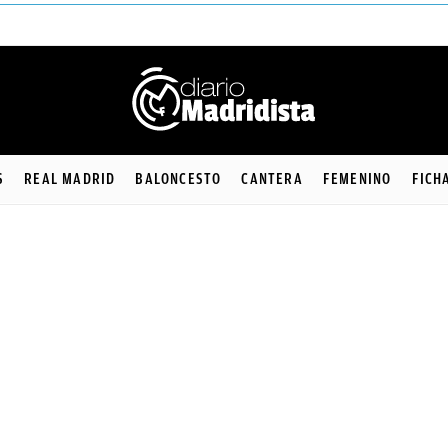
S
REAL MADRID
BALONCESTO
CANTERA
FEMENINO
FICH