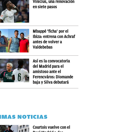
Vinicius, una renovación
en siete pasos
Mbappé ‘ficha’ por el
Ibiza: entrena con Achraf
antes de volver a
Valdebebas
Así es la convocatoria
del Madrid para el
amistoso ante el
Ferencváros: Diomande
baja y Silva debutará
IMAS NOTICIAS
Courtois vuelve con el