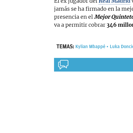
El ex jugador del
Real Madrid
v
jamás se ha firmado en la mej
presencia en el
Mejor Quintet
va a permitir cobrar
346 millo
TEMAS:
Kylian Mbappé
Luka Donci