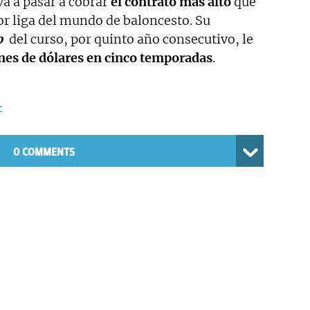
a a pasar a cobrar
el contrato más alto
que
or liga del mundo de baloncesto. Su
o
del curso, por quinto año consecutivo, le
nes de dólares en cinco temporadas
.
c
0 COMMENTS