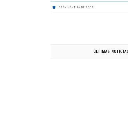
GRAN MENTIRA DE RODRI
ÚLTIMAS
NOTICIAS
ÚLTIMAS NOTICIA
REAL
MADRID
BALONCESTO
CANTERA
FICHAJES
DIRECTO
FEMENINO