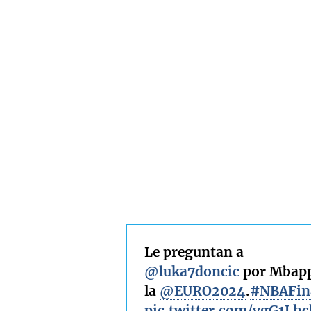
Le preguntan a
@luka7doncic
por Mbapp
la
@EURO2024
.
#NBAFin
pic.twitter.com/vgG1Lhc