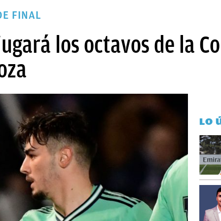
DE FINAL
jugará los octavos de la C
goza
LO 