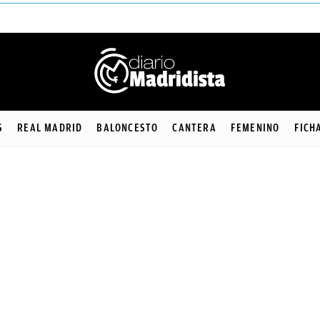
S
REAL MADRID
BALONCESTO
CANTERA
FEMENINO
FICH