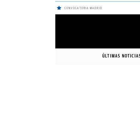
CONVOCATORIA MADRID
ÚLTIMAS
Sigue a
OkDiario
en Google
NOTICIAS
ÚLTIMAS NOTICIA
REAL
MADRID
BALONCESTO
CANTERA
FICHAJES
DIRECTO
FEMENINO