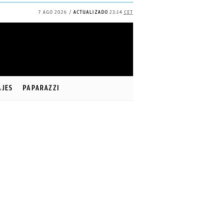
7 AGO 2026
ACTUALIZADO
23:14
CET
✕
Continuar
AJES
PAPARAZZI