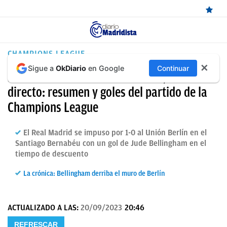
ÚLTIMAS
CHAMPIONS LEAGUE
✕
Sigue a
OkDiario
en Google
Continuar
NOTICIAS
Resultado Madrid – Unión Berlín, en
REAL
directo: resumen y goles del partido de la
Champions League
MADRID
BALONCESTO
El Real Madrid se impuso por 1-0 al Unión Berlín en el
Santiago Bernabéu con un gol de Jude Bellingham en el
CANTERA
tiempo de descuento
FICHAJES
La crónica: Bellingham derriba el muro de Berlín
DIRECTO
FEMENINO
ACTUALIZADO A LAS:
20/09/2023
20:46
PAPARAZZI
REFRESCAR