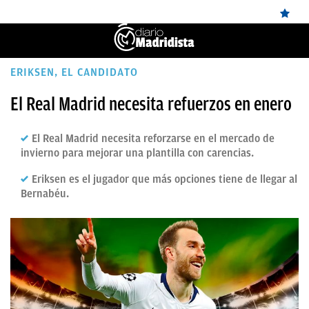
ÚLTIMAS
ERIKSEN, EL CANDIDATO
✕
Sigue a
OkDiario
en Google
Continuar
NOTICIAS
El Real Madrid necesita refuerzos en enero
REAL
El Real Madrid necesita reforzarse en el mercado de
MADRID
invierno para mejorar una plantilla con carencias.
BALONCESTO
Eriksen es el jugador que más opciones tiene de llegar al
Bernabéu.
CANTERA
FICHAJES
DIRECTO
FEMENINO
PAPARAZZI