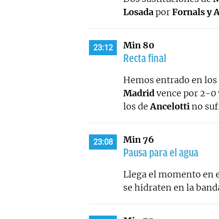
Losada
por
Fornals y 
Min 80
23:12
Recta final
Hemos entrado en los 
Madrid
vence por 2-0 
los de
Ancelotti
no suf
Min 76
23:08
Pausa para el agua
Llega el momento en e
se hidraten en la band