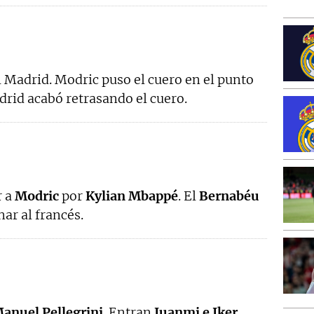
l Madrid. Modric puso el cuero en el punto
adrid acabó retrasando el cuero.
r a
Modric
por
Kylian Mbappé
. El
Bernabéu
ar al francés.
anuel Pellegrini
. Entran
Juanmi e Iker