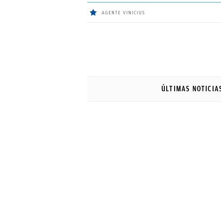
AGENTE VINICIUS
ÚLTIMAS
NOTICIAS
ÚLTIMAS NOTICIA
REAL
MADRID
BALONCESTO
CANTERA
FICHAJES
DIRECTO
FEMENINO