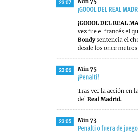
Min 75
23:07
¡GOOOL DEL REAL MADR
¡GOOOL DEL REAL MA
vez fue el francés el q
Bondy
sentencia el ch
desde los once metros
Min 75
23:06
¡Penalti!
Tras ver la acción en l
del
Real Madrid.
Min 73
23:05
Penalti o fuera de juego