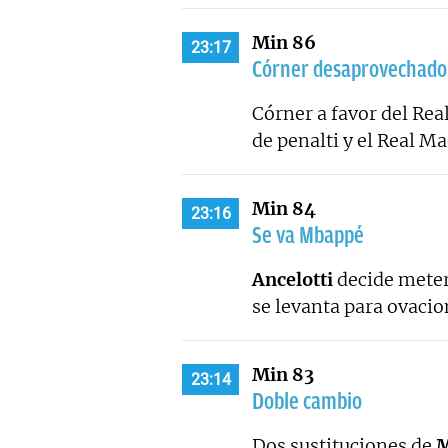
Min 86
23:17
Córner desaprovechado
Córner a favor del Rea
de penalti y el Real M
Min 84
23:16
Se va Mbappé
Ancelotti
decide mete
se levanta para ovacion
Min 83
23:14
Doble cambio
Dos sustituciones de
M