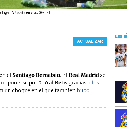
a Liga EA Sports en vivo. (Getty)
9
LO 
ACTUALIZAR
en el
Santiago Bernabéu
. El
Real Madrid
se
al imponerse por 2-0 al
Betis
gracias a
los
n un choque en el que también
hubo