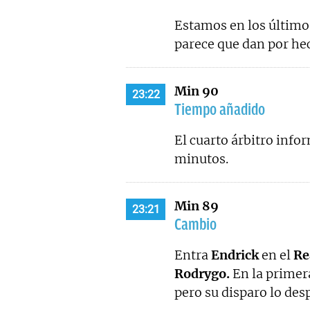
Estamos en los último
parece que dan por he
Min 90
23:22
Tiempo añadido
El cuarto árbitro info
minutos.
Min 89
23:21
Cambio
Entra
Endrick
en el
Re
Rodrygo.
En la primer
pero su disparo lo des