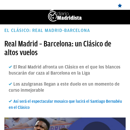
ÚLTIMAS
EL CLÁSICO: REAL MADRID-BARCELONA
NOTICIAS
Real Madrid – Barcelona: un Clásico de
altos vuelos
REAL
MADRID
El Real Madrid afronta un Clásico en el que los blancos
BALONCESTO
buscarán dar caza al Barcelona en la Liga
CANTERA
Los azulgranas llegan a este duelo en un momento de
curso inmejorable
FICHAJES
Así será el espectacular mosaico que lucirá el Santiago Bernabéu
DIRECTO
en el Clásico
FEMENINO
PAPARAZZI