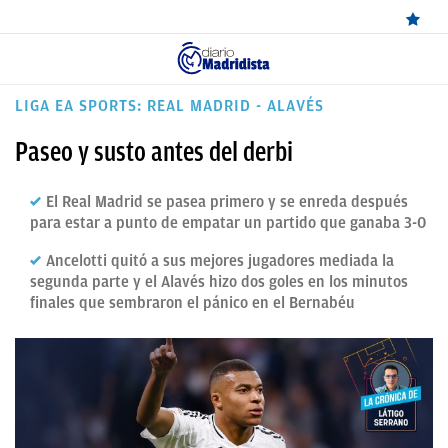
ÚLTIMAS
LIGA EA SPORTS: REAL MADRID - ALAVÉS
NOTICIAS
Paseo y susto antes del derbi
REAL
El Real Madrid se pasea primero y se enreda después
MADRID
para estar a punto de empatar un partido que ganaba 3-0
BALONCESTO
Ancelotti quitó a sus mejores jugadores mediada la
segunda parte y el Alavés hizo dos goles en los minutos
CANTERA
finales que sembraron el pánico en el Bernabéu
FICHAJES
DIRECTO
FEMENINO
PAPARAZZI