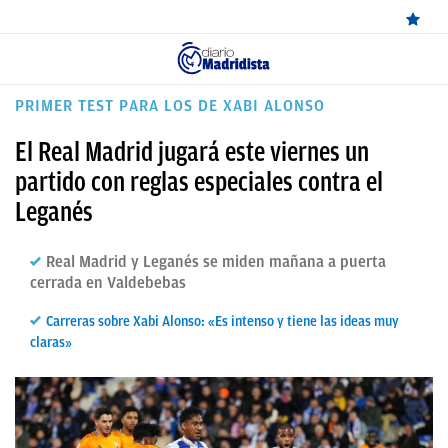
ÚLTIMAS
PRIMER TEST PARA LOS DE XABI ALONSO
NOTICIAS
El Real Madrid jugará este viernes un
REAL
partido con reglas especiales contra el
Leganés
MADRID
BALONCESTO
Real Madrid y Leganés se miden mañana a puerta
cerrada en Valdebebas
CANTERA
Carreras sobre Xabi Alonso: «Es intenso y tiene las ideas muy
FICHAJES
claras»
DIRECTO
FEMENINO
PAPARAZZI