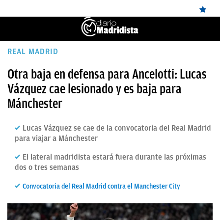
ÚLTIMAS
REAL MADRID
NOTICIAS
Otra baja en defensa para Ancelotti: Lucas
Vázquez cae lesionado y es baja para
REAL
Mánchester
MADRID
BALONCESTO
Lucas Vázquez se cae de la convocatoria del Real Madrid
para viajar a Mánchester
CANTERA
El lateral madridista estará fuera durante las próximas
FICHAJES
dos o tres semanas
DIRECTO
Convocatoria del Real Madrid contra el Manchester City
FEMENINO
PAPARAZZI