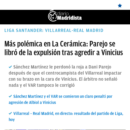
ÚLTIMAS
LIGA SANTANDER: VILLARREAL-REAL MADRID
NOTICIAS
Más polémica en La Cerámica: Parejo se
libró de la expulsión tras agredir a Vinicius
REAL
MADRID
Sánchez Martínez le perdonó la roja a Dani Parejo
BALONCESTO
después de que el centrocampista del Villarreal impactar
con su brazo en la cara de Vinicius. El árbitro no señaló
CANTERA
nada y el VAR tampoco le corrigió
FICHAJES
Sánchez Martínez y el VAR se comieron un claro penalti por
agresión de Albiol a Vinicius
DIRECTO
Villarreal – Real Madrid, en directo: resultado del partido de Liga,
FEMENINO
hoy
PAPARAZZI