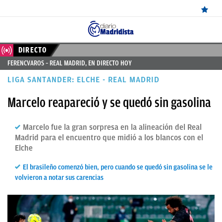
ÚLTIMAS
DIRECTO
FERENCVAROS – REAL MADRID, EN DIRECTO HOY
NOTICIAS
LIGA SANTANDER: ELCHE - REAL MADRID
REAL
Marcelo reapareció y se quedó sin gasolina
MADRID
BALONCESTO
Marcelo fue la gran sorpresa en la alineación del Real
Madrid para el encuentro que midió a los blancos con el
CANTERA
Elche
FICHAJES
El brasileño comenzó bien, pero cuando se quedó sin gasolina se le
volvieron a notar sus carencias
DIRECTO
FEMENINO
PAPARAZZI