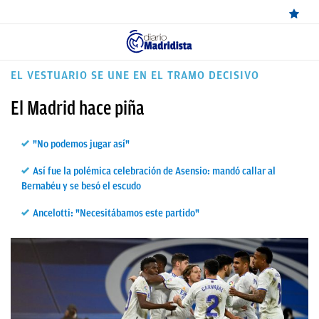
ÚLTIMAS
EL VESTUARIO SE UNE EN EL TRAMO DECISIVO
NOTICIAS
El Madrid hace piña
REAL
"No podemos jugar así"
MADRID
Así fue la polémica celebración de Asensio: mandó callar al
BALONCESTO
Bernabéu y se besó el escudo
CANTERA
Ancelotti: "Necesitábamos este partido"
FICHAJES
DIRECTO
FEMENINO
PAPARAZZI