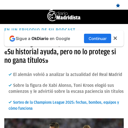
ÚLTIMAS
EN UN EPISODIO DE SU PODCAST
✕
Sigue a
OkDiario
en Google
Continuar
NOTICIAS
Kroos elogia a Xabi pero también le avisa:
«Su historial ayuda, pero no lo protege si
REAL
no gana títulos»
MADRID
BALONCESTO
El alemán volvió a analizar la actualidad del Real Madrid
CANTERA
Sobre la figura de Xabi Alonso, Toni Kroos elogió sus
comienzos y le advirtió sobre la escasa paciencia sin títulos
FICHAJES
Sorteo de la Champions League 2025: fechas, bombos, equipos y
DIRECTO
cómo funciona
FEMENINO
PAPARAZZI