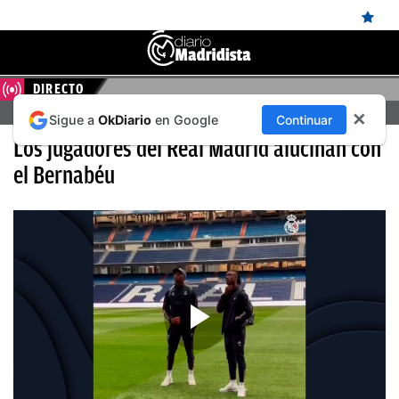
DIRECTO
ÚLTIMAS
FERENCVAROS – REAL MADRID, EN DIRECTO HOY
✕
Sigue a
OkDiario
en Google
Continuar
NOTICIAS
Los jugadores del Real Madrid alucinan con
REAL
el Bernabéu
MADRID
BALONCESTO
CANTERA
FICHAJES
DIRECTO
FEMENINO
PAPARAZZI