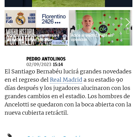
OKDIARIO
Florentino manda un mensaje a
Adiós al Madrid, Pedri sin
los socios: "El Real Madrid
oposición
siempre fue vuestro y siempre lo
será"
PEDRO ANTOLINOS
02/09/2023
15:14
El Santiago Bernabéu lucirá grandes novedades
en el regreso del
Real Madrid
a su estadio 90
días después y los jugadores alucinaron con los
grandes cambios en el estadio. Los hombres de
Ancelotti se quedaron con la boca abierta con la
nueva cubierta retráctil.