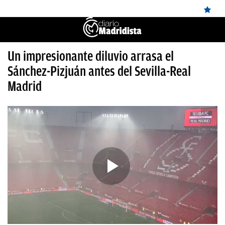
ÚLTIMAS
Un impresionante diluvio arrasa el
Sánchez-Pizjuán antes del Sevilla-Real
NOTICIAS
Madrid
REAL
MADRID
BALONCESTO
CANTERA
FICHAJES
DIRECTO
FEMENINO
PAPARAZZI