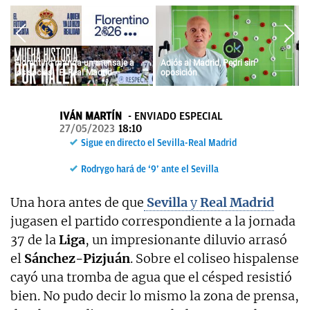
OKDIARIO
Florentino manda un mensaje a
Adiós al Madrid, Pedri sin
los socios: "El Real Madrid
oposición
siempre fue vuestro y siempre lo
será"
IVÁN MARTÍN
ENVIADO ESPECIAL
27/05/2023
18:10
Sigue en directo el Sevilla-Real Madrid
Rodrygo hará de ‘9’ ante el Sevilla
Una hora antes de que
Sevilla
y
Real Madrid
jugasen el partido correspondiente a la jornada
37 de la
Liga
, un impresionante diluvio arrasó
el
Sánchez-Pizjuán
. Sobre el coliseo hispalense
cayó una tromba de agua que el césped resistió
bien. No pudo decir lo mismo la zona de prensa,