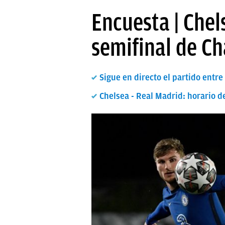
PAPARAZZI
Encuesta | Chel
OKDIARIO
semifinal de C
Sigue en directo el partido entr
Chelsea - Real Madrid: horario 