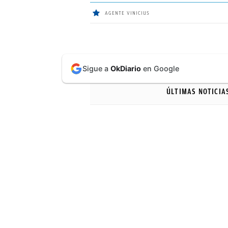
AGENTE VINICIUS
ÚLTIMAS
Sigue a
OkDiario
en Google
NOTICIAS
ÚLTIMAS NOTICIA
REAL
MADRID
BALONCESTO
CANTERA
FICHAJES
DIRECTO
FEMENINO