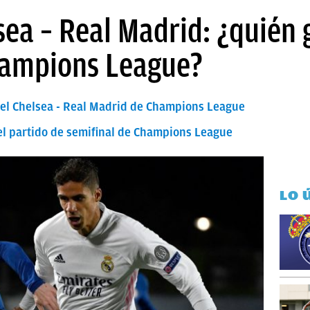
sea – Real Madrid: ¿quién 
hampions League?
e el Chelsea - Real Madrid de Champions League
del partido de semifinal de Champions League
LO 