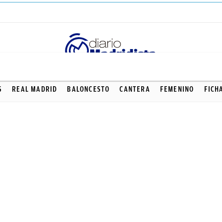
S
REAL MADRID
BALONCESTO
CANTERA
FEMENINO
FICH