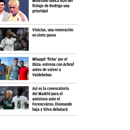
Mourinho nunca hizo del
fichaje de Rodrigo una
prioridad
Vinicius, una renovación
en siete pasos
Mbappé ‘ficha’ por el
Ibiza: entrena con Achraf
antes de volver a
Valdebebas
Así es la convocatoria
del Madrid para el
amistoso ante el
Ferencváros: Diomande
baja y Silva debutará