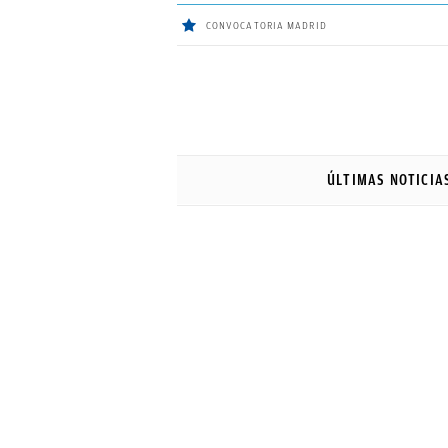
CONVOCATORIA MADRID
ÚLTIMAS
NOTICIAS
ÚLTIMAS NOTICIA
REAL
MADRID
BALONCESTO
CANTERA
FICHAJES
DIRECTO
FEMENINO