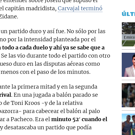
de entender sobre Joselu que supuso el
el capitán madridista,
Carvajal terminó
ÚLT
Zidane.
n partido duro y así fue. No sólo por las
no por la intensidad planteada por el
 todo a cada duelo y ahí ya se sabe que a
. Se las vio durante todo el partido con otro
hueso duro en las disputas aéreas como
 menos con el paso de los minutos.
nte la primera mitad y en la segunda
rival
. En una jugada a balón parado se
 de Toni Kroos -y de la relativa
azorra- para cabecear el balón al palo
ar a Pacheco. Era el
minuto 52′ cuando el
y desatascaba un partido que podía