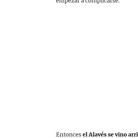
empezar a complicarse.
Entonces
el Alavés se vino arr