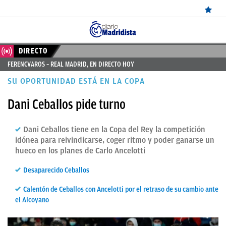
ÚLTIMAS
DIRECTO
FERENCVAROS – REAL MADRID, EN DIRECTO HOY
NOTICIAS
SU OPORTUNIDAD ESTÁ EN LA COPA
REAL
Dani Ceballos pide turno
MADRID
BALONCESTO
Dani Ceballos tiene en la Copa del Rey la competición
idónea para reivindicarse, coger ritmo y poder ganarse un
CANTERA
hueco en los planes de Carlo Ancelotti
FICHAJES
Desaparecido Ceballos
DIRECTO
Calentón de Ceballos con Ancelotti por el retraso de su cambio ante
el Alcoyano
FEMENINO
PAPARAZZI