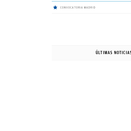
CONVOCATORIA MADRID
ÚLTIMAS
NOTICIAS
ÚLTIMAS NOTICIA
REAL
MADRID
BALONCESTO
CANTERA
FICHAJES
DIRECTO
FEMENINO