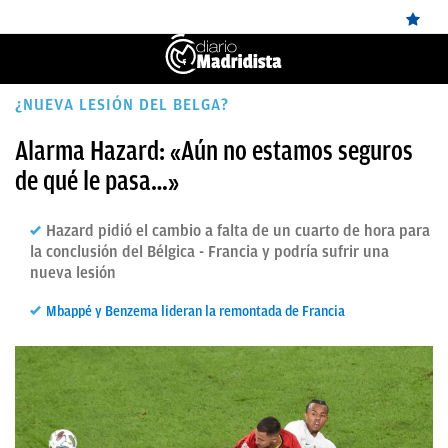
ÚLTIMAS
¿NUEVA LESIÓN DEL BELGA?
NOTICIAS
Alarma Hazard: «Aún no estamos seguros
de qué le pasa…»
REAL
MADRID
Hazard pidió el cambio a falta de un cuarto de hora para
BALONCESTO
la conclusión del Bélgica - Francia y podría sufrir una
nueva lesión
CANTERA
Mbappé y Benzema lideran la remontada de Francia
FICHAJES
DIRECTO
FEMENINO
PAPARAZZI