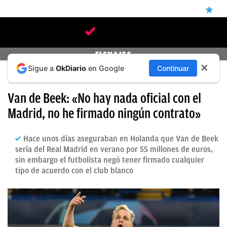
ÚLTIMAS
FICHAJES
✕
Sigue a
OkDiario
en Google
Continuar
NOTICIAS
MERCADO DE FICHAJES
REAL
Van de Beek: «No hay nada oficial con el
MADRID
Madrid, no he firmado ningún contrato»
BALONCESTO
Hace unos días aseguraban en Holanda que Van de Beek
CANTERA
sería del Real Madrid en verano por 55 millones de euros,
sin embargo el futbolista negó tener firmado cualquier
FICHAJES
tipo de acuerdo con el club blanco
DIRECTO
FEMENINO
PAPARAZZI