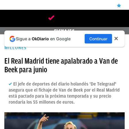
ÚLTIMAS
FICHAJES
✕
Sigue a
OkDiario
en Google
Continuar
NOTICIAS
EN HOLANDA DAN POR CERRADO SU FICHAJE EN 55
MILLONES
REAL
El Real Madrid tiene apalabrado a Van de
MADRID
Beek para junio
BALONCESTO
CANTERA
El jefe de deportes del diario holandés 'De Telegraaf'
asegura que el fichaje de Van de Beek por el Real Madrid
FICHAJES
está pactado para la próxima temporada y su precio
rondaría los 55 millones de euros.
DIRECTO
FEMENINO
PAPARAZZI