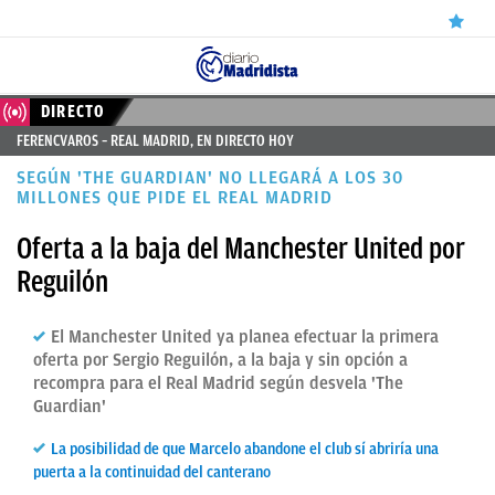
ÚLTIMAS
DIRECTO
FERENCVAROS – REAL MADRID, EN DIRECTO HOY
NOTICIAS
SEGÚN 'THE GUARDIAN' NO LLEGARÁ A LOS 30
REAL
MILLONES QUE PIDE EL REAL MADRID
MADRID
Oferta a la baja del Manchester United por
Reguilón
BALONCESTO
CANTERA
El Manchester United ya planea efectuar la primera
oferta por Sergio Reguilón, a la baja y sin opción a
FICHAJES
recompra para el Real Madrid según desvela 'The
DIRECTO
Guardian'
FEMENINO
La posibilidad de que Marcelo abandone el club sí abriría una
puerta a la continuidad del canterano
PAPARAZZI