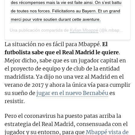
des récompenses mais la vie est faite ainsi. On s’est battu
de toutes nos forces. Félicitations au Bayern. Et un grand
merci pour votre soutien durant cette aventure.
Una publicación compartida de
Kylian Mbappé
(@k.mbappe) el
2
La situación no es fácil para Mbappé.
El
futbolista sabe que el Real Madrid le quiere
.
Mejor dicho, sabe que es un jugador capital en
el proyecto de equipo y de club de la entidad
madridista. Ya dijo no una vez al Madrid en el
verano de 2017 y ahora la única vía para cumplir
su sueño de
jugar en el nuevo Bernabéu
es
resistir.
Pero el coronavirus ha puesto patas arriba la
estrategia del Real Madrid, consensuada con el
jugador y su entorno, para que
Mbappé vista de