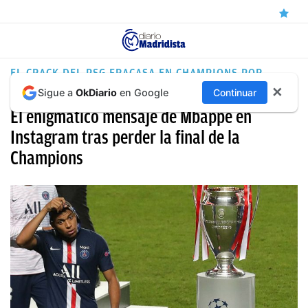
ÚLTIMAS
EL CRACK DEL PSG FRACASA EN CHAMPIONS POR
TERCER AÑO CONSECUTIVO
✕
Sigue a
OkDiario
en Google
Continuar
NOTICIAS
El enigmático mensaje de Mbappé en
REAL
Instagram tras perder la final de la
MADRID
Champions
BALONCESTO
CANTERA
FICHAJES
DIRECTO
FEMENINO
PAPARAZZI