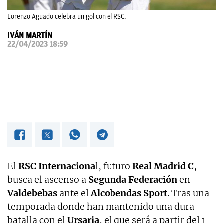
OKDIARIO
Lorenzo Aguado celebra un gol con el RSC.
IVÁN MARTÍN
22/04/2023 18:59
El
RSC Internaciona
l, futuro
Real Madrid C
,
busca el ascenso a
Segunda Federación
en
Valdebebas
ante el
Alcobendas Sport
. Tras una
temporada donde han mantenido una dura
batalla con el
Ursaria
, el que será a partir del 1