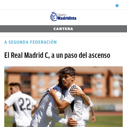
ÚLTIMAS
CANTERA
NOTICIAS
A SEGUNDA FEDERACIÓN
REAL
El Real Madrid C, a un paso del ascenso
MADRID
BALONCESTO
CANTERA
FICHAJES
DIRECTO
FEMENINO
PAPARAZZI