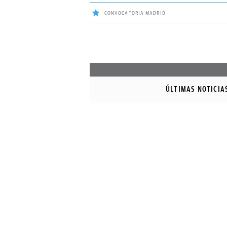
CONVOCATORIA MADRID
ÚLTIMAS
NOTICIAS
ÚLTIMAS NOTICIA
REAL
MADRID
BALONCESTO
CANTERA
FICHAJES
DIRECTO
FEMENINO