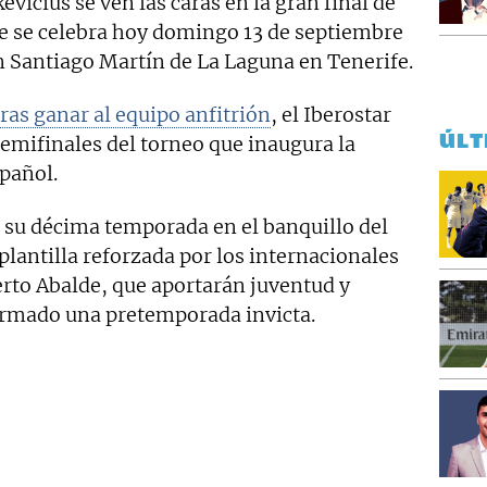
evicius se ven las caras en la gran final de
 se celebra hoy domingo 13 de septiembre
ón Santiago Martín de La Laguna en Tenerife.
tras ganar al equipo anfitrión
, el Iberostar
ÚLT
semifinales del torneo que inaugura la
pañol.
a su décima temporada en el banquillo del
lantilla reforzada por los internacionales
erto Abalde, que aportarán juventud y
irmado una pretemporada invicta.