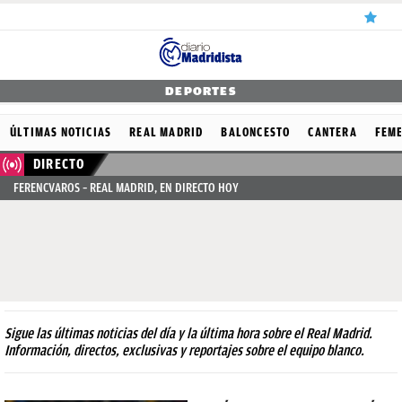
ÚLTIMAS
DEPORTES
NOTICIAS
ÚLTIMAS NOTICIAS
REAL MADRID
BALONCESTO
CANTERA
FEM
REAL
DIRECTO
FERENCVAROS – REAL MADRID, EN DIRECTO HOY
MADRID
BALONCESTO
CANTERA
FICHAJES
DIRECTO
Sigue las últimas noticias del día y la última hora sobre el Real Madrid.
Información, directos, exclusivas y reportajes sobre el equipo blanco.
FEMENINO
PAPARAZZI