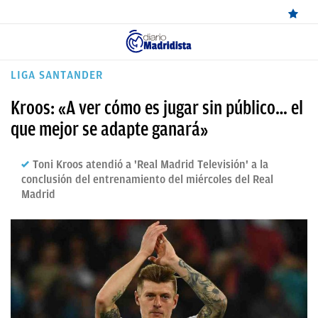
ÚLTIMAS
LIGA SANTANDER
NOTICIAS
Kroos: «A ver cómo es jugar sin público… el
REAL
que mejor se adapte ganará»
MADRID
Toni Kroos atendió a 'Real Madrid Televisión' a la
BALONCESTO
conclusión del entrenamiento del miércoles del Real
Madrid
CANTERA
FICHAJES
DIRECTO
FEMENINO
PAPARAZZI