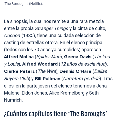
‘The Boroughs’ (Netflix).
La sinopsis, la cual nos remite a una rara mezcla
entre la propia
Stranger Things
y la cinta de culto,
Cocoon
(1985), tiene una cuidada selección de
casting de estrellas otrora. En el elenco principal
(todos con los 70 años ya cumplidos) aparecen
Alfred Molina
(
Spider-Man
),
Geena Davis
(
Thelma
y Louis
),
Alfred Woodard
(
12 años de esclavitud
),
Clarke Peters
(
The Wire
),
Dennis O’Hare
(
Dallas
Buyers Club
) y
Bill Pullman
(
Carretera perdida
). Tras
ellos, en la parte joven del elenco tenemos a Jena
Malone, Eldon Jones, Alice Kremelberg y Seth
Numrich.
¿Cuántos capítulos tiene ‘The Boroughs’