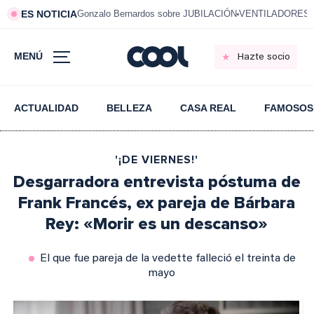
ES NOTICIA
Gonzalo Bernardos sobre JUBILACIÓN
VENTILADORES e
MENÚ
Hazte socio
ACTUALIDAD
BELLEZA
CASA REAL
FAMOSOS
'¡DE VIERNES!'
Desgarradora entrevista póstuma de
Frank Francés, ex pareja de Bárbara
Rey: «Morir es un descanso»
El que fue pareja de la vedette falleció el treinta de
mayo