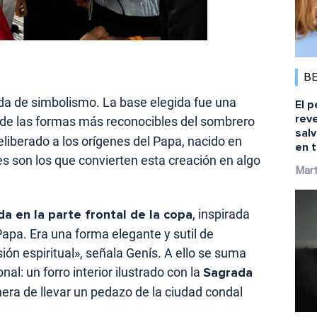
B
ada de simbolismo. La base elegida fue una
El p
reve
 de las formas más reconocibles del sombrero
salv
liberado a los orígenes del Papa, nacido en
en t
lles son los que convierten esta creación en algo
Mart
da en la parte frontal de la copa
, inspirada
 Papa. Era una forma elegante y sutil de
ión espiritual», señala Genís. A ello se suma
l: un forro interior ilustrado con la
Sagrada
era de llevar un pedazo de la ciudad condal