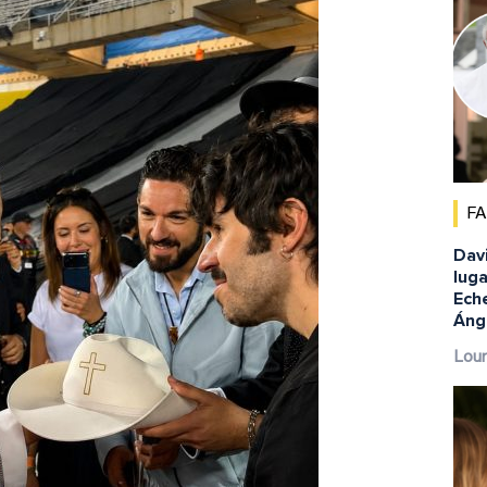
F
Dav
luga
Eche
Ánge
Lour