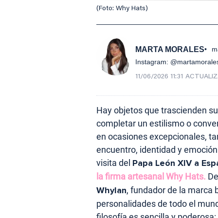
(Foto: Why Hats)
MARTA MORALES
m
Instagram: @martamorale
11/06/2026 11:31
ACTUALI
Hay objetos que trascienden su
completar un estilismo o conver
en ocasiones excepcionales, t
encuentro, identidad y emoción.
visita del
Papa León XIV a Esp
la firma artesanal Why Hats.
De
Whylan
, fundador de la marca
personalidades de todo el mun
filosofía es sencilla y poderosa: