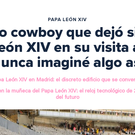
PAPA LEÓN XIV
o cowboy que dejó s
eón XIV en su visita
unca imaginé algo a
a León XIV en Madrid: el discreto edificio que se conver
n la muñeca del Papa León XIV: el reloj tecnológico de 2
del futuro