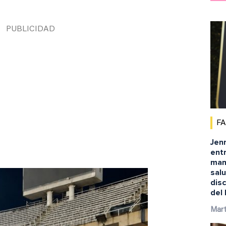
F
Jenn
ent
man
salu
disc
del
Mart