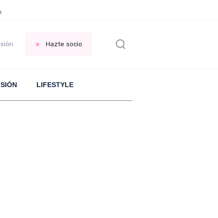
en las VENTANAS
REFLEXIÓN Octavio Paz
REFLEXIÓN Antonio Escohotado
esión
Hazte socio
ISIÓN
LIFESTYLE