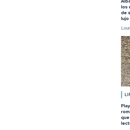
Alba
los
de s
lujo
Lour
LI
Pla
rom
que
lect