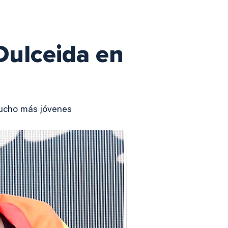
Dulceida en
mucho más jóvenes