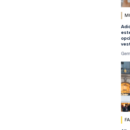
M
Adió
est
opci
ves
Gem
F