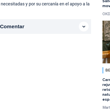
Sán
necesitadas y por su cercanía en el apoyo a la
movi
OKD
Comentar
B
Car
rej
ret
natu
esp
Mart