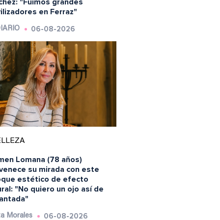
chez: "Fuimos grandes
lizadores en Ferraz"
06-08-2026
IARIO
ELLEZA
men Lomana (78 años)
uvenece su mirada con este
oque estético de efecto
ral: "No quiero un ojo así de
antada"
06-08-2026
a Morales