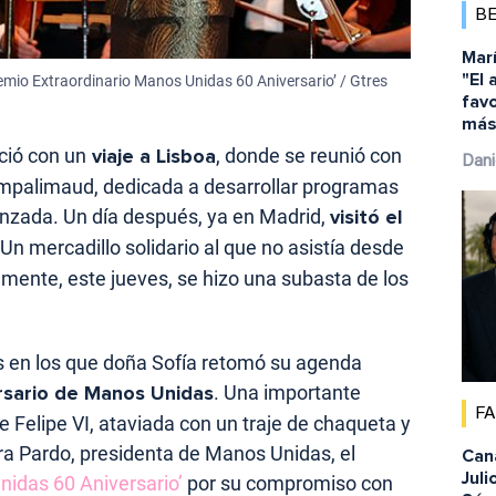
B
Marí
"El
Premio Extraordinario Manos Unidas 60 Aniversario’ / Gtres
favo
más 
ció con un
viaje a Lisboa
, donde se reunió con
Dani
ampalimaud, dedicada a desarrollar programas
nzada. Un día después, ya en Madrid,
visitó el
 Un mercadillo solidario al que no asistía desde
mente, este jueves, se hizo una subasta de los
s en los que doña Sofía retomó su agenda
rsario de Manos Unidas
. Una importante
F
 Felipe VI, ataviada con un traje de chaqueta y
ara Pardo, presidenta de Manos Unidas, el
Cana
Juli
nidas 60 Aniversario’
por su compromiso con