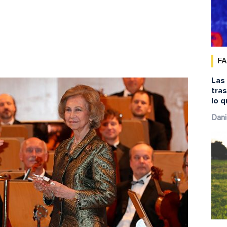
F
Las
tras
lo 
Dani