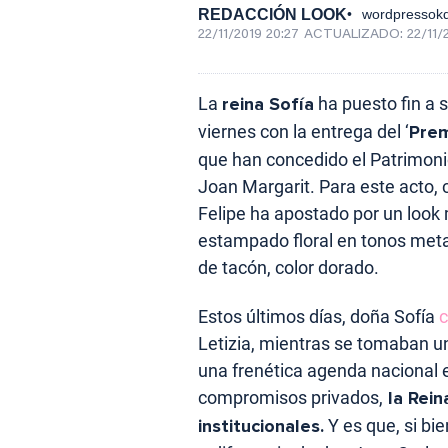
REDACCIÓN LOOK
wordpressokd
22/11/2019 20:27
ACTUALIZADO:
22/11/
La
reina Sofía
ha puesto fin a 
viernes con la entrega del ‘
Prem
que han concedido el Patrimoni
Joan Margarit. Para este acto, c
Felipe ha apostado por un look
estampado floral en tonos met
de tacón, color dorado.
Estos últimos días, doña Sofía
c
Letizia, mientras se tomaban u
una frenética agenda nacional e
compromisos privados,
la Rein
institucionales.
Y es que, si bi